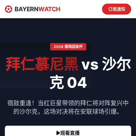
BAYERN
WATCH
订阅通知
2026 德国超级杯
拜仁慕尼黑
vs 沙尔
克 04
宿敌重逢！当红巨星带领的拜仁将对阵复兴中
的沙尔克，这场对决将在安联球场引爆。
观看直播