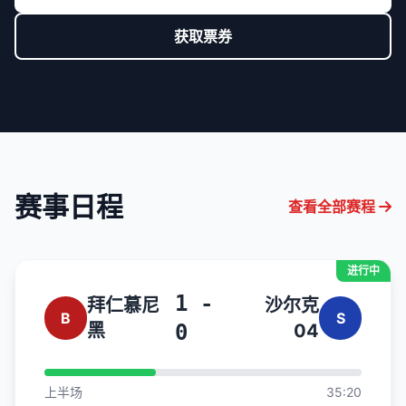
获取票券
赛事日程
查看全部赛程
进行中
1 -
拜仁慕尼
沙尔克
B
S
黑
0
04
上半场
35:20